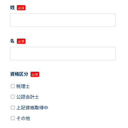
姓
名
資格区分
税理士
公認会計士
上記資格取得中
その他